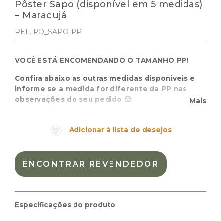
Pôster Sapo (disponível em 5 medidas)
– Maracujá
REF. PO_SAPO-PP
VOCÊ ESTÁ ENCOMENDANDO O TAMANHO PP!
Confira abaixo as outras medidas disponiveis e
informe se a medida for diferente da PP nas
observações do seu pedido 🙂
Mais
Pôster Sapo, o rei do brejo e da lagoa! Icônico,
divertido e facil de combinar com estilo de decoração
Adicionar à lista de desejos
romantica, natural e com muito verde!
Cor:
ENCONTRAR REVENDEDOR
Materiais:
Peso:
0.100kg
Dimensões das embalagem:
50 × 5 × 5 cm
Especificações do produto
Dimensões do produto:
13 x 18 cm