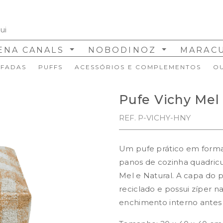
ENA CANALS
NOBODINOZ
MARAC
FADAS
PUFFS
ACESSÓRIOS E COMPLEMENTOS
O
Pufe Vichy Mel
REF. P-VICHY-HNY
Um pufe prático em forma
panos de cozinha quadric
Mel e Natural. A capa do 
reciclado e possui zíper n
enchimento interno antes