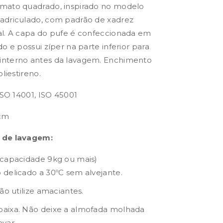
mato quadrado, inspirado no modelo
adriculado, com padrão de xadrez
al. A capa do pufe é confeccionada em
o e possui zíper na parte inferior para
interno antes da lavagem. Enchimento
liestireno.
ISO 14001, ISO 45001
 cm
 de lavagem:
(capacidade 9kg ou mais)
delicado a 30ºC sem alvejante.
ão utilize amaciantes.
aixa. Não deixe a almofada molhada
var.