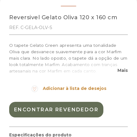
Reversivel Gelato Oliva 120 x 160 cm
REF. C-GELA-OLV-S
O tapete Gelato Green apresenta uma tonalidade
Oliva que desvanece suavemente para a cor Marfim
mais clara. No lado oposto, o tapete dá a opção de um
look totalmente Marfim. Acabamento com tranças
Mais
artesanais na cor Marfim em cada canto.
Tamanho: 120 x 160 cm
Adicionar à lista de desejos
Cor:
Natural, Verde
Materiais:
Algodão natural
ENCONTRAR REVENDEDOR
Peso:
4.500kg
Dimensões das embalagem:
32,0 × 54,0 × 18,0 cm
Dimensões do produto:
120 x 160 cm
Especificações do produto