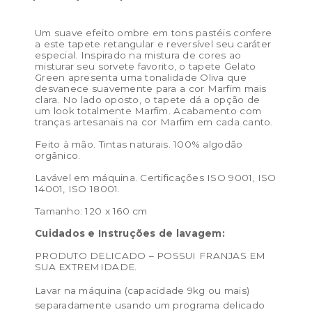
Um suave efeito ombre em tons pastéis confere
a este tapete retangular e reversível seu caráter
especial. Inspirado na mistura de cores ao
misturar seu sorvete favorito, o tapete Gelato
Green apresenta uma tonalidade Oliva que
desvanece suavemente para a cor Marfim mais
clara. No lado oposto, o tapete dá a opção de
um look totalmente Marfim. Acabamento com
tranças artesanais na cor Marfim em cada canto.
Feito à mão. Tintas naturais. 100% algodão
orgânico.
Lavável em máquina. Certificações ISO 9001, ISO
14001, ISO 18001.
Tamanho: 120 x 160 cm
Cuidados e Instruções de lavagem:
PRODUTO DELICADO – POSSUI FRANJAS EM
SUA EXTREMIDADE.
Lavar na máquina (capacidade 9kg ou mais)
separadamente usando um programa delicado