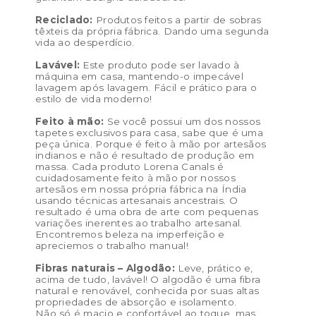
Reciclado:
Produtos feitos a partir de sobras
têxteis da própria fábrica. Dando uma segunda
vida ao desperdício.
Lavável:
Este produto pode ser lavado à
máquina em casa, mantendo-o impecável
lavagem após lavagem. Fácil e prático para o
estilo de vida moderno!
Feito à mão:
Se você possui um dos nossos
tapetes exclusivos para casa, sabe que é uma
peça única. Porque é feito à mão por artesãos
indianos e não é resultado de produção em
massa. Cada produto Lorena Canals é
cuidadosamente feito à mão por nossos
artesãos em nossa própria fábrica na Índia
usando técnicas artesanais ancestrais. O
resultado é uma obra de arte com pequenas
variações inerentes ao trabalho artesanal.
Encontremos beleza na imperfeição e
apreciemos o trabalho manual!
Fibras naturais – Algodão:
Leve, prático e,
acima de tudo, lavável! O algodão é uma fibra
natural e renovável, conhecida por suas altas
propriedades de absorção e isolamento.
Não só é macio e confortável ao toque, mas