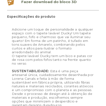
Dimensões do produto:
95 x 120 cm
Fazer download do bloco 3D
Especificações do produto
Adicione um toque de personalidade a qualquer
espaço com o tapete lavável Ducky! Um tapete
pequeno, fofo e charmoso que vai iluminar seu
quarto! Em forma de um patinho, é tufado em
tons suaves de Amarelo, combinando pelos
curtos e altos para ilustrar o formato
arredondado do animal.
O tapete lavável Ducky tem um bico e patas cor
de rosa com pelos fofos tanto na frente quanto
no verso.
SUSTENTABILIDADE:
Esta é uma peça
artesanal única, cuidadosamente desenhada por
Lorena Canals e feita à mão de forma
sustentável em fábrica própria, utilizando fibras
naturais e materiais reciclados, corantes atóxicos
e um compromisso com o planeta e as pessoas.
Desde o processo de design até à obtenção de
materiais e produção, escolhemos sempre
opções que minimizem o desperdício e
garantam designs duradouros.