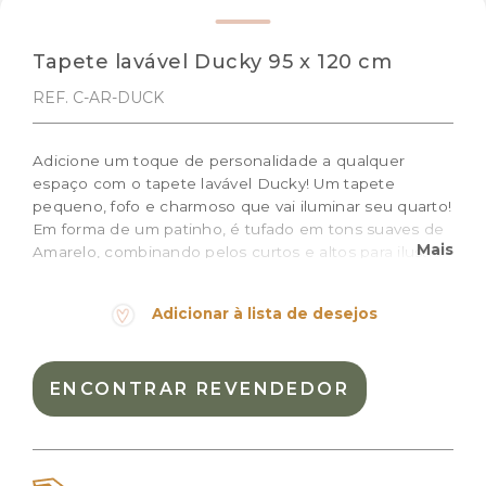
Tapete lavável Ducky 95 x 120 cm
REF. C-AR-DUCK
Adicione um toque de personalidade a qualquer
espaço com o tapete lavável Ducky! Um tapete
pequeno, fofo e charmoso que vai iluminar seu quarto!
Em forma de um patinho, é tufado em tons suaves de
Mais
Amarelo, combinando pelos curtos e altos para ilustrar
o formato arredondado do animal.
Adicionar à lista de desejos
Tamanho: 95 x 120 cm
Cor:
Amarelo, Amarelo claro, Cinza escuro, Rose
ENCONTRAR REVENDEDOR
Materiais:
Algodão natural
Peso:
2.300kg
Dimensões das embalagem:
48,0 × 47,0 × 9,0 cm