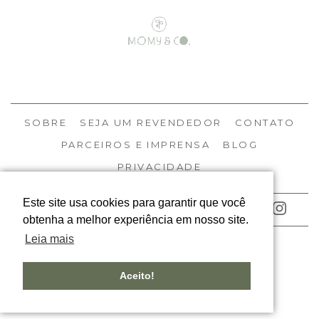
SOBRE
SEJA UM REVENDEDOR
CONTATO
PARCEIROS E IMPRENSA
BLOG
PRIVACIDADE
Este site usa cookies para garantir que você
ACOMPANHE NOSSAS REDES
obtenha a melhor experiência em nosso site.
Leia mais
© MOMY 2026
TODOS OS DIREITOS RESERVADOS
Aceito!
DESIGNED BY