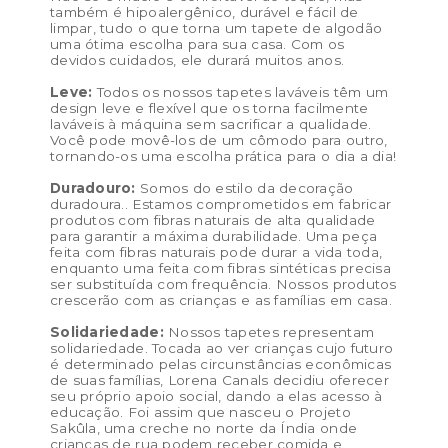
também é hipoalergênico, durável e fácil de
limpar, tudo o que torna um tapete de algodão
uma ótima escolha para sua casa. Com os
devidos cuidados, ele durará muitos anos.
Leve:
Todos os nossos tapetes laváveis ​​têm um
design leve e flexível que os torna facilmente
laváveis ​​à máquina sem sacrificar a qualidade.
Você pode movê-los de um cômodo para outro,
tornando-os uma escolha prática para o dia a dia!
Duradouro:
Somos do estilo da decoração
duradoura.. Estamos comprometidos em fabricar
produtos com fibras naturais de alta qualidade
para garantir a máxima durabilidade. Uma peça
feita com fibras naturais pode durar a vida toda,
enquanto uma feita com fibras sintéticas precisa
ser substituída com frequência. Nossos produtos
crescerão com as crianças e as famílias em casa.
Solidariedade:
Nossos tapetes representam
solidariedade. Tocada ao ver crianças cujo futuro
é determinado pelas circunstâncias econômicas
de suas famílias, Lorena Canals decidiu oferecer
seu próprio apoio social, dando a elas acesso à
educação. Foi assim que nasceu o Projeto
Sakûla, uma creche no norte da Índia onde
crianças de rua podem receber comida e