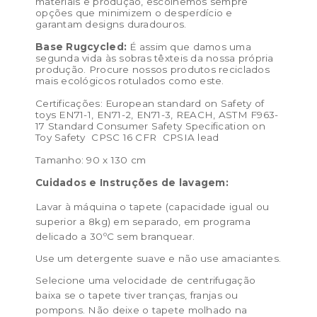
materiais e produção, escolhemos sempre
opções que minimizem o desperdício e
garantam designs duradouros.
Base Rugcycled:
É assim que damos uma
segunda vida às sobras têxteis da nossa própria
produção. Procure nossos produtos reciclados
mais ecológicos rotulados como este.
Certificações: European standard on Safety of
toys EN71-1, EN71-2, EN71-3, REACH, ASTM F963-
17 Standard Consumer Safety Specification on
Toy Safety CPSC 16 CFR CPSIA lead
Tamanho: 90 x 130 cm
Cuidados e Instruções de lavagem:
Lavar à máquina o tapete (capacidade igual ou
superior a 8kg) em separado, em programa
delicado a 30ºC sem branquear.
Use um detergente suave e não use amaciantes.
Selecione uma velocidade de centrifugação
baixa se o tapete tiver tranças, franjas ou
pompons. Não deixe o tapete molhado na