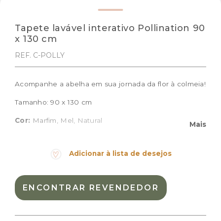
Tapete lavável interativo Pollination 90
x 130 cm
REF. C-POLLY
Acompanhe a abelha em sua jornada da flor à colmeia!
Tamanho: 90 x 130 cm
Cor:
Marfim, Mel, Natural
Mais
Materiais:
Algodão natural
Peso:
2.575kg
Adicionar à lista de desejos
Dimensões das embalagem:
45,0 × 30,0 × 9,0 cm
Dimensões do produto:
90 x 130 cm
ENCONTRAR REVENDEDOR