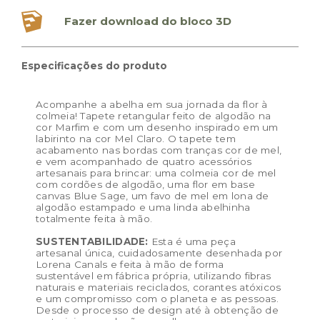
Fazer download do bloco 3D
Especificações do produto
Acompanhe a abelha em sua jornada da flor à
colmeia! Tapete retangular feito de algodão na
cor Marfim e com um desenho inspirado em um
labirinto na cor Mel Claro. O tapete tem
acabamento nas bordas com tranças cor de mel,
e vem acompanhado de quatro acessórios
artesanais para brincar: uma colmeia cor de mel
com cordões de algodão, uma flor em base
canvas Blue Sage, um favo de mel em lona de
algodão estampado e uma linda abelhinha
totalmente feita à mão.
SUSTENTABILIDADE:
Esta é uma peça
artesanal única, cuidadosamente desenhada por
Lorena Canals e feita à mão de forma
sustentável em fábrica própria, utilizando fibras
naturais e materiais reciclados, corantes atóxicos
e um compromisso com o planeta e as pessoas.
Desde o processo de design até à obtenção de