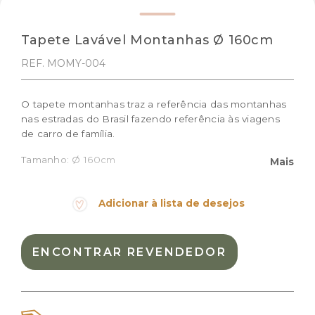
Tapete Lavável Montanhas Ø 160cm
REF. MOMY-004
O tapete montanhas traz a referência das montanhas
nas estradas do Brasil fazendo referência às viagens
de carro de família.
Tamanho: Ø 160cm
Mais
Cor:
Azul Sálvia, Azul Vintage, Canyon rose, Natural,
Rose, Vintage Nude
Adicionar à lista de desejos
Materiais:
Algodão natural
Peso:
4.020kg
ENCONTRAR REVENDEDOR
Dimensões das embalagem:
54,0 × 34,0 × 12,0 cm
Dimensões do produto:
Ø 160cm