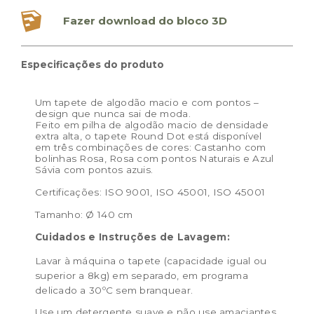
Fazer download do bloco 3D
Especificações do produto
Um tapete de algodão macio e com pontos –
design que nunca sai de moda.
Feito em pilha de algodão macio de densidade
extra alta, o tapete Round Dot está disponível
em três combinações de cores: Castanho com
bolinhas Rosa, Rosa com pontos Naturais e Azul
Sávia com pontos azuis.
Certificações: ISO 9001, ISO 45001, ISO 45001
Tamanho: Ø 140 cm
Cuidados e Instruções de Lavagem:
Lavar à máquina o tapete (capacidade igual ou
superior a 8kg) em separado, em programa
delicado a 30ºC sem branquear.
Use um detergente suave e não use amaciantes.