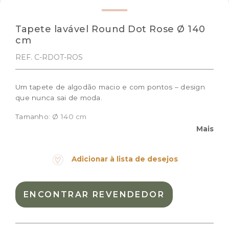
Tapete lavável Round Dot Rose Ø 140
cm
REF. C-RDOT-ROS
Um tapete de algodão macio e com pontos – design
que nunca sai de moda.
Tamanho: Ø 140 cm
Mais
Cor:
Natural, Rose
Materiais:
Algodão natural
Adicionar à lista de desejos
Peso:
3.500kg
Dimensões das embalagem:
50,0 × 30,0 × 13,0 cm
ENCONTRAR REVENDEDOR
Dimensões do produto:
Ø 140 cm