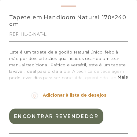
Tapete em Handloom Natural 170×240
cm
REF. HL-C-NAT-L
Este é um tapete de algodão Natural único, feito à
mão por dois artesãos qualificados usando um tear
manual tradicional. Prático e versátil, este é um tapete
lavável, ideal para o dia a dia. A técnica de tecelagem
Mais
pode levar dias para ser concluída, garantindo um
artesanato excepcional em cada peça. Cada tapete é
assinado com várias cruzes feitas à mão que formam a
Adicionar à lista de desejos
letra L, adicionando um toque artesanal distinto.
Tamanho: 170 x 240 cm + 2 cm de franja
ENCONTRAR REVENDEDOR
Cor:
Natural
Materiais:
97% algodão; 3% outras fibras