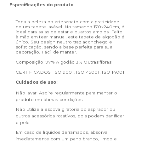
Peso:
8.05kg
Especificações do produto
Dimensões das embalagem:
14 × 14 × 174 cm
Dimensões do
170 x 240 cm + 2 cm de
Toda a beleza do artesanato com a praticidade
de um tapete lavável. No tamanho 170x240cm, é
produto:
franja
ideal para salas de estar e quartos amplos. Feito
à mão em tear manual, este tapete de algodão é
único. Seu design neutro traz aconchego e
sofisticação, sendo a base perfeita para sua
decoração. Fácil de manter.
Composição:
97% Algodão 3% Outras fibras
CERTIFICADOS:
ISO 9001, ISO 45001, ISO 14001
Cuidados de uso:
Não lavar. Aspire regularmente para manter o
produto em ótimas condições.
Não utilize a escova giratória do aspirador ou
outros acessórios rotativos, pois podem danificar
o pelo
Em caso de líquidos derramados, absorva
imediatamente com um pano branco, limpo e