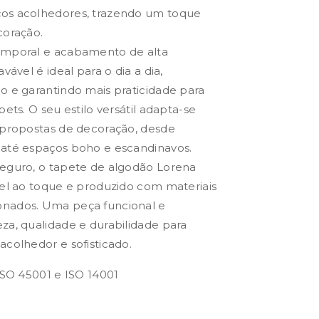
os acolhedores, trazendo um toque
coração.
emporal e acabamento de alta
vável é ideal para o dia a dia,
o e garantindo mais praticidade para
pets. O seu estilo versátil adapta-se
 propostas de decoração, desde
 até espaços boho e escandinavos.
seguro, o tapete de algodão Lorena
vel ao toque e produzido com materiais
onados. Uma peça funcional e
za, qualidade e durabilidade para
acolhedor e sofisticado.
 ISO 45001 e ISO 14001