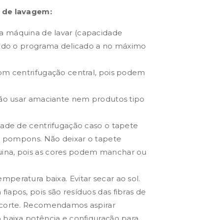
 de lavagem:
a máquina de lavar (capacidade
zando o programa delicado a no máximo
om centrifugação central, pois podem
não usar amaciante nem produtos tipo
dade de centrifugação caso o tapete
ou pompons. Não deixar o tapete
ina, pois as cores podem manchar ou
peratura baixa. Evitar secar ao sol.
iapos, pois são resíduos das fibras de
 corte. Recomendamos aspirar
 baixa potência e configuração para