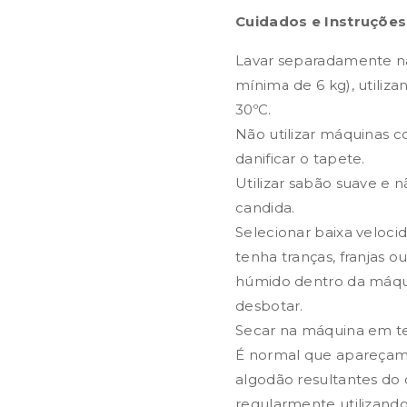
Cuidados e Instruções
Lavar separadamente n
mínima de 6 kg), utili
30ºC.
Não utilizar máquinas c
danificar o tapete.
Utilizar sabão suave e 
candida.
Selecionar baixa veloci
tenha tranças, franjas 
húmido dentro da máqu
desbotar.
Secar na máquina em tem
É normal que apareçam f
algodão resultantes do
regularmente utilizando