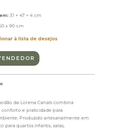
em:
31 × 47 × 4 cm
60 x 90 cm
ionar à lista de desejos
VENDEDOR
to
lgodão da Lorena Canals combina
conforto e praticidade para
ambiente. Produzido artesanalmente em
 para quartos infantis, salas,