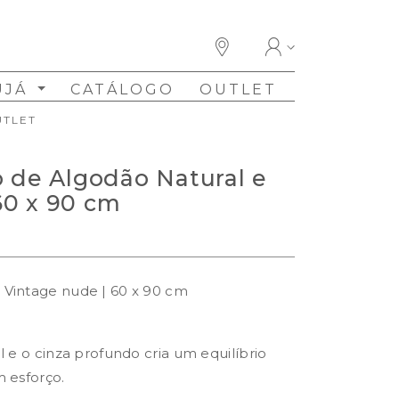
UJÁ
CATÁLOGO
OUTLET
UTLET
o de Algodão Natural e
60 x 90 cm
 Vintage nude | 60 x 90 cm
l e o cinza profundo cria um equilíbrio
m esforço.