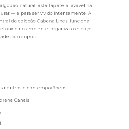
lgodão natural, este tapete é lavável na
rar — e para ser vivido intensamente. A
central da coleção Cabana Lines, funciona
tônico no ambiente: organiza o espaço,
idade sem impor.
es neutros e contemporâneos
orena Canals
e
l