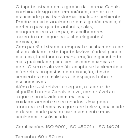
✔ Tamanho: 60 x 90 cm
O tapete listrado em algodão da Lorena Canals
✔ Indicado para: ambientes neutros e
combina design contemporâneo, conforto e
praticidade para transformar qualquer ambiente.
contemporâneos
Produzido artesanalmente em algodão macio, é
perfeito para quartos infantis, salas,
Coleção Cabana Lines — Lorena Canals
brinquedotecas e espaços acolhedores,
trazendo um toque natural e elegante à
Cor:
Rosa, Terracota
decoração.
Com padrão listrado atemporal e acabamento de
Materiais:
Algodão natural
alta qualidade, este tapete lavável é ideal para o
dia a dia, facilitando a manutenção e garantindo
Peso:
1.144kg
mais praticidade para famílias com crianças e
pets. O seu estilo versátil adapta-se facilmente a
Dimensões das embalagem:
31 × 47 × 4 cm
diferentes propostas de decoração, desde
ambientes minimalistas até espaços boho e
Dimensões do produto:
60 x 90 cm
escandinavos.
Além de sustentável e seguro, o tapete de
algodão Lorena Canals é leve, confortável ao
toque e produzido com materiais
cuidadosamente selecionados. Uma peça
funcional e decorativa que une beleza, qualidade
e durabilidade para deixar o ambiente mais
acolhedor e sofisticado.
Certificações ISO 9001, ISO 45001 e ISO 14001
Tamanho: 60 x 90 cm