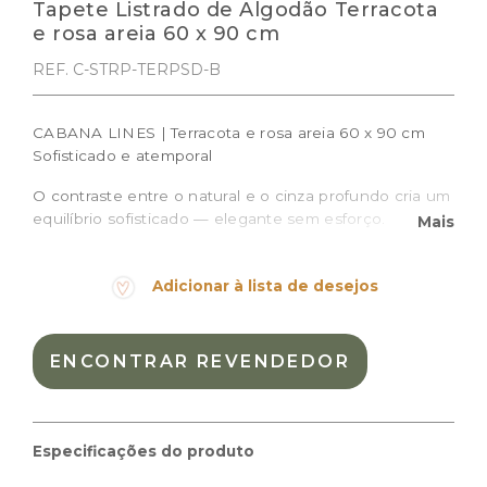
Tapete Listrado de Algodão Terracota
e rosa areia 60 x 90 cm
REF. C-STRP-TERPSD-B
CABANA LINES | Terracota e rosa areia 60 x 90 cm
Sofisticado e atemporal
O contraste entre o natural e o cinza profundo cria um
equilíbrio sofisticado — elegante sem esforço.
Mais
Feito à mão com 100% de algodão natural, este tapete
é lavável na máquina e pensado para durar — e para
Adicionar à lista de desejos
ser vivido intensamente. A listra vertical, elemento
central da coleção Cabana Lines, funciona como um
elemento arquitetônico no ambiente: organiza o
ENCONTRAR REVENDEDOR
espaço, cria ritmo e traz personalidade sem impor.
✔ Lavável na máquina
✔ Feito à mão na Índia
Especificações do produto
✔ 100% algodão natural
✔ Certificação OEKO-Tex