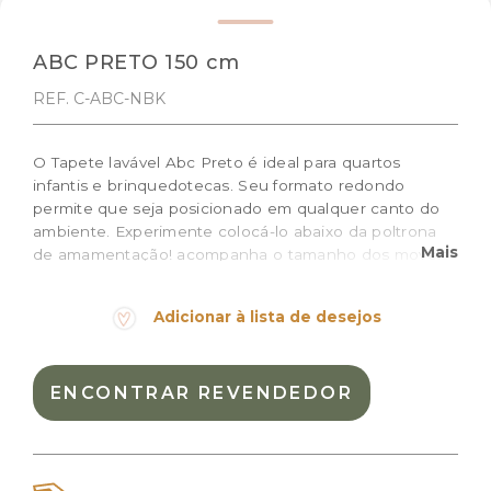
ABC PRETO 150 cm
REF. C-ABC-NBK
O Tapete lavável Abc Preto é ideal para quartos
infantis e brinquedotecas. Seu formato redondo
permite que seja posicionado em qualquer canto do
ambiente. Experimente colocá-lo abaixo da poltrona
Mais
de amamentação! acompanha o tamanho dos moveis
infantis como berço, cômoda, poltrona e cama. Com a
base creme e as letras do alfabeto bordadas em preto
Adicionar à lista de desejos
em toda a borda, o modelo é perfeito para quem está
buscando algo moderno e lúdico. Combine e decore
com outros produtos da linha!
ENCONTRAR REVENDEDOR
Tamanho: 150 Ø cm
Cor:
Preto e creme
Materiais:
Algodão natural