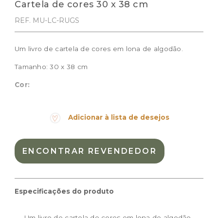
Cartela de cores 30 x 38 cm
REF. MU-LC-RUGS
Um livro de cartela de cores em lona de algodão.
Tamanho: 30 x 38 cm
Cor:
Materiais:
Algodão natural
Peso:
0.700kg
Adicionar à lista de desejos
Dimensões das embalagem:
38,0 × 30,0 × 5,0 cm
Dimensões do produto:
30 x 38 cm
ENCONTRAR REVENDEDOR
Especificações do produto
Um livro de cartela de cores em lona de algodão,