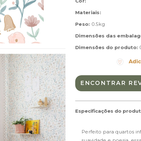
Cor:
Materiais:
Peso:
0.5kg
Dimensões das embalag
Dimensões do produto:
Adic
ENCONTRAR RE
Especificações do produ
Perfeito para quartos i
suavidade e poesia, ess