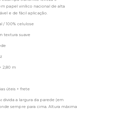
em papel vinílico nacional de alta
ável e de fácil aplicação.
al / 100% celulose
 textura suave
ede
uz
× 2,80 m
as úteis + frete
:
divida a largura da parede (em
donde sempre para cima. Altura máxima