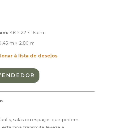
em:
48 × 22 × 15 cm
0,45 m × 2,80 m
ionar à lista de desejos
VENDEDOR
to
nfantis, salas ou espaços que pedem
a estampa transmite leveza e