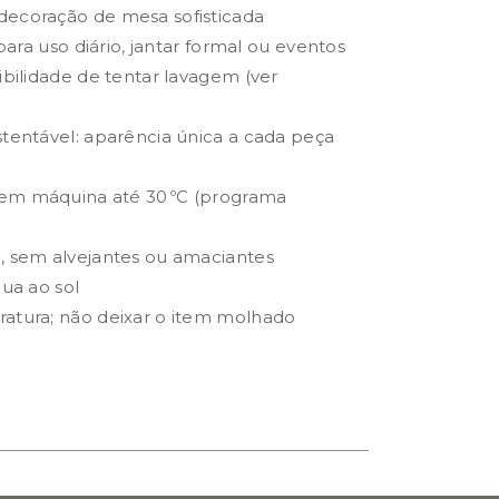
decoração de mesa sofisticada
 para uso diário, jantar formal ou eventos
ibilidade de tentar lavagem (ver
stentável: aparência única a cada peça
em máquina até 30 ºC (programa
, sem alvejantes ou amaciantes
nua ao sol
ratura; não deixar o item molhado