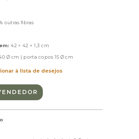
 outras fibras
em:
42 × 42 × 1,3 cm
40 Ø cm | porta copos 15 Ø cm
ionar à lista de desejos
VENDEDOR
to