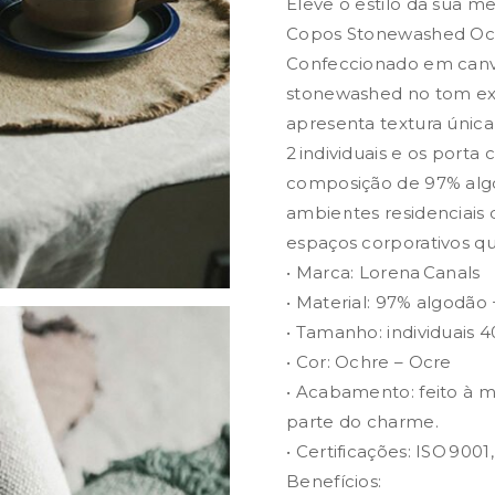
Eleve o estilo da sua m
Copos Stonewashed Och
Confeccionado em can
stonewashed no tom exc
apresenta textura única
2 individuais e os port
composição de 97% algod
ambientes residenciais d
espaços corporativos qu
• Marca: Lorena Canals
• Material: 97% algodão 
• Tamanho: individuais 4
• Cor: Ochre – Ocre
• Acabamento: feito à m
parte do charme.
• Certificações: ISO 900
Benefícios: