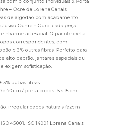
esa com o conjunto Individuais & Porta
re – Ocre da Lorena Canals.
vas de algodão com acabamento
lusivo Ochre – Ocre, cada peça
 e charme artesanal. O pacote inclui
a copos correspondentes, com
ão e 3% outras fibras. Perfeito para
e alto padrão, jantares especiais ou
e exigem sofisticação.
+ 3% outras fibras
0 × 40 cm / porta copos 15 × 15 cm
ão, irregularidades naturais fazem
1, ISO 45001, ISO 14001 Lorena Canals