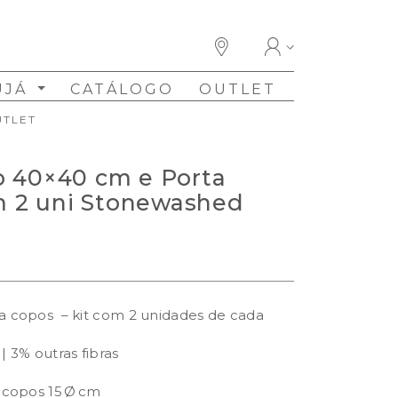
UJÁ
CATÁLOGO
OUTLET
UTLET
o 40×40 cm e Porta
cm 2 uni Stonewashed
 copos – kit com 2 unidades de cada
 3% outras fibras
 copos 15 Ø cm