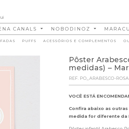
ENA CANALS
NOBODINOZ
MARAC
FADAS
PUFFS
ACESSÓRIOS E COMPLEMENTOS
O
Pôster Arabesc
medidas) – Mar
REF. PO_ARABESCO-ROSA
VOCÊ ESTÁ ENCOMENDA
Confira abaixo as outras
medida for diferente da
Pôster infantil Arabesco R