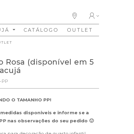
UJÁ
CATÁLOGO
OUTLET
UTLET
o Rosa (disponível em 5
acujá
-PP
NDO O TAMANHO PP!
 medidas disponiveis e informe se a
 PP nas observações do seu pedido 🙂
osa para decoração de quarto infantil.