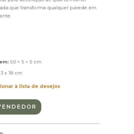
icada que transforma qualquer parede em
ante.
em:
50 × 5 × 5 cm
13 x 18 cm
ionar à lista de desejos
VENDEDOR
to