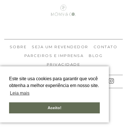
SOBRE
SEJA UM REVENDEDOR
CONTATO
PARCEIROS E IMPRENSA
BLOG
PRIVACIDADE
Este site usa cookies para garantir que você
ACOMPANHE NOSSAS REDES
obtenha a melhor experiência em nosso site.
Leia mais
© MOMY 2026
TODOS OS DIREITOS RESERVADOS
Aceito!
DESIGNED BY