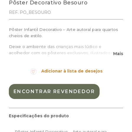
Pôster Decorativo Besouro
REF. PO_BESOURO
Pôster Infantil Decorativo – Arte autoral para quartos
cheios de estilo.
Deixe o ambiente das crianças mais lúdico e
acolhedor com os pôsteres exclusivos, ilustrados com
Mais
traços delicados e cheios de personalidade, ideais
para compor a decoração de quartos de bebê e
Adicionar à lista de desejos
crianças, brinquedotecas ou espaços montessorianos.
O pôster Besouro é impresso em papel de alta
qualidade, destaca um besouro super fofo e é perfeito
ENCONTRAR REVENDEDOR
para criar composições ou destacar um cantinho
especial.
Prazo de produção: 10 dias úteis + prazo de entrega
Especificações do produto
Tamanhos disponíveis:
Pôster Infantil Decorativo – Arte autoral para