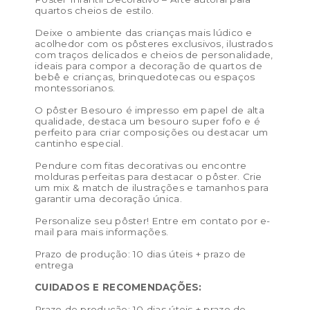
Tamanho PP (13×18 cm) – preço de venda R$ 25,00 /
quartos cheios de estilo.
preço de revenda: R$ 57,50
Deixe o ambiente das crianças mais lúdico e
Tamanho P (21 x 29,7 cm) – preço de venda: R$ 32,00 /
acolhedor com os pôsteres exclusivos, ilustrados
com traços delicados e cheios de personalidade,
preço de revenda: R$ 73,60
ideais para compor a decoração de quartos de
bebê e crianças, brinquedotecas ou espaços
Tamanho M (29,7 x 42 cm) – preço de venda: R$ 50,00
montessorianos.
/ preço de revenda: R$ 115,00
O pôster Besouro é impresso em papel de alta
qualidade, destaca um besouro super fofo e é
Tamanho G (40 x 50 cm) – preço de venda: R$ 76,00 /
perfeito para criar composições ou destacar um
preço de revenda: R$ 174,80
cantinho especial.
Tamanho GG (50 x 70 cm) – preço de venda: R$ 172,00
Pendure com fitas decorativas ou encontre
molduras perfeitas para destacar o pôster. Crie
/ preço de revenda: R$ 395,60
um mix & match de ilustrações e tamanhos para
garantir uma decoração única.
Cor:
Azul, Fendi, Nude
Personalize seu pôster! Entre em contato por e-
Materiais:
celulose
mail para mais informações.
Peso:
0.1kg
Prazo de produção: 10 dias úteis + prazo de
entrega
Dimensões das embalagem:
50 × 5 × 5 cm
CUIDADOS E RECOMENDAÇÕES:
Dimensões do produto:
Prazo de produção: 10 dias úteis + prazo de