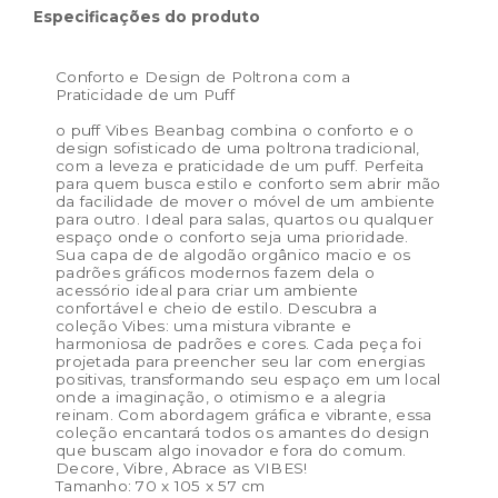
Especificações do produto
Cor:
Rosa
Materiais:
Capa: 100% algodão, Enchimento: 100%
Conforto e Design de Poltrona com a
Poliester oekotex
Praticidade de um Puff
Peso:
5.5kg
o puff Vibes Beanbag combina o conforto e o
Dimensões das embalagem:
61 × 85 × 53 cm
design sofisticado de uma poltrona tradicional,
com a leveza e praticidade de um puff. Perfeita
Dimensões do produto:
70 x 105 x 57 cm
para quem busca estilo e conforto sem abrir mão
da facilidade de mover o móvel de um ambiente
para outro. Ideal para salas, quartos ou qualquer
espaço onde o conforto seja uma prioridade.
Sua capa de de algodão orgânico macio e os
padrões gráficos modernos fazem dela o
acessório ideal para criar um ambiente
confortável e cheio de estilo. Descubra a
coleção Vibes: uma mistura vibrante e
harmoniosa de padrões e cores. Cada peça foi
projetada para preencher seu lar com energias
positivas, transformando seu espaço em um local
onde a imaginação, o otimismo e a alegria
reinam. Com abordagem gráfica e vibrante, essa
coleção encantará todos os amantes do design
que buscam algo inovador e fora do comum.
Decore, Vibre, Abrace as VIBES!
Tamanho: 70 x 105 x 57 cm