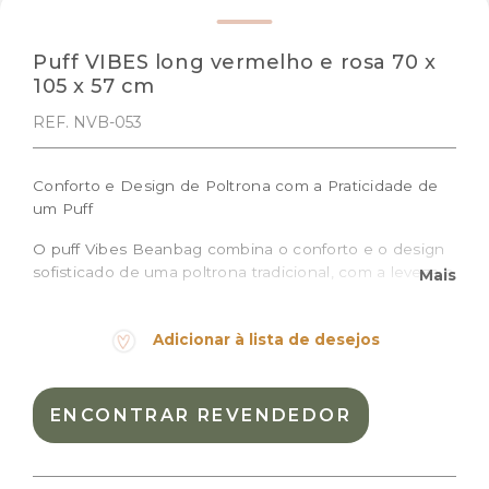
Puff VIBES long vermelho e rosa 70 x
105 x 57 cm
REF. NVB-053
Conforto e Design de Poltrona com a Praticidade de
um Puff
O puff Vibes Beanbag combina o conforto e o design
sofisticado de uma poltrona tradicional, com a leveza e
Mais
praticidade de um puff. Perfeita para quem busca
estilo e conforto sem abrir mão da facilidade de mover
Adicionar à lista de desejos
o móvel de um ambiente para outro. Ideal para salas,
quartos ou qualquer espaço onde o conforto seja uma
prioridade.
ENCONTRAR REVENDEDOR
Tamanho: 70 x 105 x 57 cm