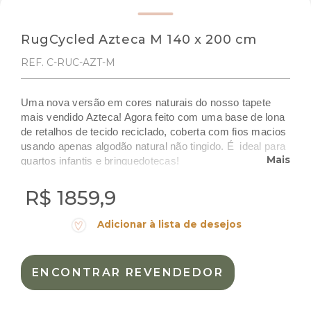
RugCycled Azteca M 140 x 200 cm
REF. C-RUC-AZT-M
Uma nova versão em cores naturais do nosso tapete
mais vendido Azteca! Agora feito com uma base de lona
de retalhos de tecido reciclado, coberta com fios macios
usando apenas algodão natural não tingido. É ideal para
Mais
quartos infantis e brinquedotecas!
Tamanho: 140 x 200 cm
R$ 1859,9
Cor:
Natural
Adicionar à lista de desejos
Materiais:
Algodão natural
Peso:
5.700kg
ENCONTRAR REVENDEDOR
Dimensões das embalagem:
58,0 × 50,0 × 13,0 cm
Dimensões do produto:
140 x 200 cm