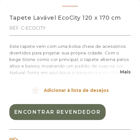
Tapete Lavável EcoCity 120 x 170 cm
REF. C-ECOCITY
Este tapete vem com uma bolsa cheia de acessórios
divertidos para projetar sua própria cidade. Com o
bege Stone como cor principal, o tapete alterna pelos
altos e baixos, mostrando um padrão de ruas na cor
Mais
Natural, fonte em azul Aqua e parques na cor Olive
suave.
Adicionar à lista de desejos
Tamanho: 120 x 170 cm
ENCONTRAR REVENDEDOR
Cor:
Colorido
Materiais:
Algodão natural
Peso:
4.800kg