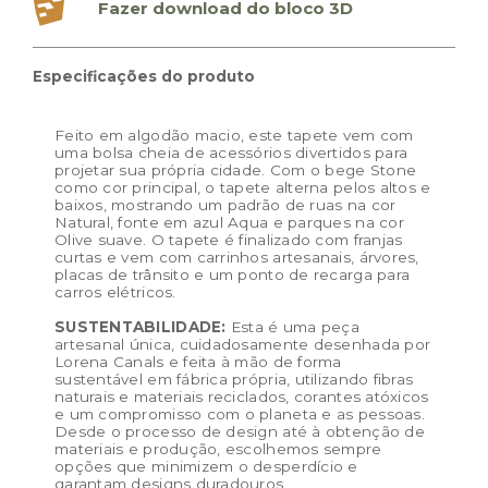
Fazer download do bloco 3D
Dimensões das embalagem:
32,0 × 55,0 × 14,0 cm
Dimensões do produto:
120 x 170 cm
Especificações do produto
Feito em algodão macio, este tapete vem com
uma bolsa cheia de acessórios divertidos para
projetar sua própria cidade. Com o bege Stone
como cor principal, o tapete alterna pelos altos e
baixos, mostrando um padrão de ruas na cor
Natural, fonte em azul Aqua e parques na cor
Olive suave. O tapete é finalizado com franjas
curtas e vem com carrinhos artesanais, árvores,
placas de trânsito e um ponto de recarga para
carros elétricos.
SUSTENTABILIDADE:
Esta é uma peça
artesanal única, cuidadosamente desenhada por
Lorena Canals e feita à mão de forma
sustentável em fábrica própria, utilizando fibras
naturais e materiais reciclados, corantes atóxicos
e um compromisso com o planeta e as pessoas.
Desde o processo de design até à obtenção de
materiais e produção, escolhemos sempre
opções que minimizem o desperdício e
garantam designs duradouros.