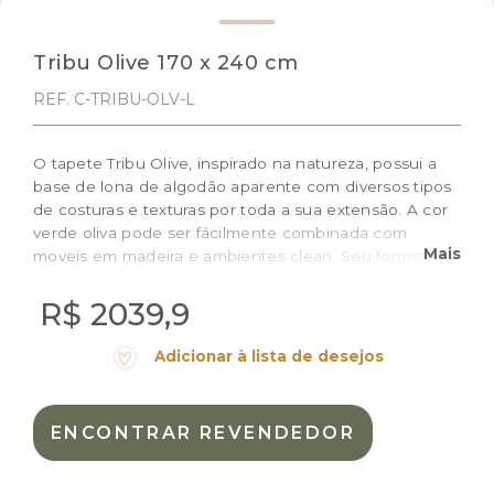
Tribu Olive 170 x 240 cm
REF. C-TRIBU-OLV-L
O tapete Tribu Olive, inspirado na natureza, possui a
base de lona de algodão aparente com diversos tipos
de costuras e texturas por toda a sua extensão. A cor
verde oliva pode ser fácilmente combinada com
Mais
moveis em madeira e ambientes clean. Seu formato
retangular com 2,40m de comprimento é ideal para
salas de tv, quartos, salas de jantar e até
R$ 2039,9
brinquedotecas! Combine e decore com outros
produtos da linha!
Adicionar à lista de desejos
Tamanho: 170 x 240 cm
Cor:
Verde
ENCONTRAR REVENDEDOR
Materiais:
Algodão natural