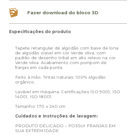
Peso:
3.950kg
Dimensões das embalagem:
60,0 × 45,0 × 7,0 cm
Fazer download do bloco 3D
Dimensões do produto:
170 x 240 cm
Especificações do produto
Tapete retangular de algodão com base de lona
de algodão visível em cor Verde oliva, com
padrão de desenho tribal em alto relevo na cor
Verde oliva. Acabamento com pompom de
franjas em cada ponta.
Feito à mão. Tintas naturais. 100% algodão
orgânico.
Lavável em máquina. Certificações ISO 9001, ISO
14001, ISO 18001.
Tamanho: 170 x 240 cm
Cuidados e Instruções de lavagem:
PRODUTO DELICADO – POSSUI FRANJAS EM
SUA EXTREMIDADE